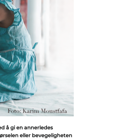
ed å gi en annerledes
hørselen eller bevegeligheten