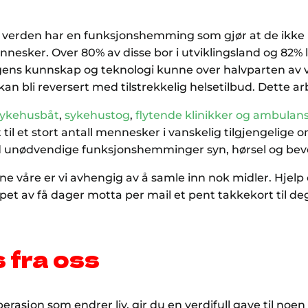
 verden har en funksjonshemming som gjør at de ikke k
nnesker. Over 80% av disse bor i utviklingsland og 82% 
ens kunnskap og teknologi kunne over halvparten av
kan bli reversert med tilstrekkelig helsetilbud. Dette a
sykehusbåt
,
sykehustog
,
flytende klinikker og ambulan
til et stort antall mennesker i vanskelig tilgjengelige 
unødvendige funksjonshemminger syn, hørsel og beveg
e våre er vi avhengig av å samle inn nok midler. Hjelp o
løpet av få dager motta per mail et pent takkekort til deg
 fra oss
rasjon som endrer liv, gir du en verdifull gave til noen 