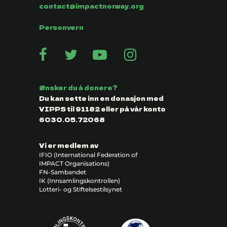
contact@impactnorway.org
Personvern
Ønsker du å donere?
Du kan sette inn en donasjon med
VIPPS til 91182 eller på vår konto
6030.05.72068
Vi er medlem av
IFIO (International Federation of
IMPACT Organisations)
FN-Sambandet
IK (Innsamlingskontrollen)
Lotteri- og Stiftelsestilsynet