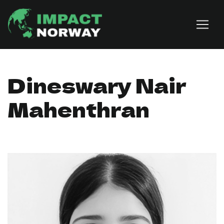
Skip to content
Dineswary Nair
Mahenthran