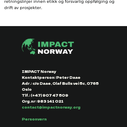
retningslinjer innen etikk og forsvarlig oppfølging og
drift av prosjekter.
IMPACT Norway
Kontaktperson: Peter Daae
Adr.: c/o Daae, Olaf Bulls vei 5c, 0765
Oslo
Tlf.: (+47) 907 47 509
Org.nr: 983 141 021
contact@impactnorway.org
Personvern