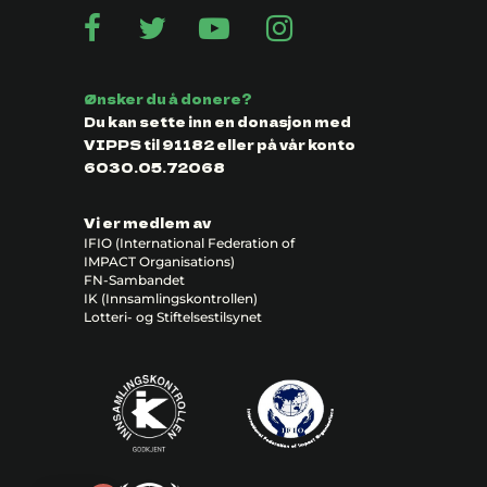
Ønsker du å donere?
Du kan sette inn en donasjon med
VIPPS til 91182 eller på vår konto
6030.05.72068
Vi er medlem av
IFIO (International Federation of
IMPACT Organisations)
FN-Sambandet
IK (Innsamlingskontrollen)
Lotteri- og Stiftelsestilsynet