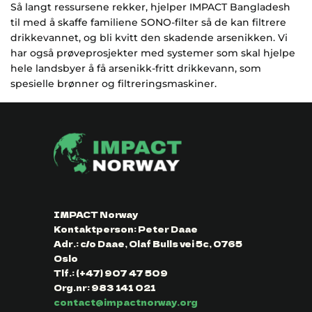
Så langt ressursene rekker, hjelper IMPACT Bangladesh
til med å skaffe familiene SONO-filter så de kan filtrere
drikkevannet, og bli kvitt den skadende arsenikken. Vi
har også prøveprosjekter med systemer som skal hjelpe
hele landsbyer å få arsenikk-fritt drikkevann, som
spesielle brønner og filtreringsmaskiner.
IMPACT Norway
Kontaktperson: Peter Daae
Adr.: c/o Daae, Olaf Bulls vei 5c, 0765
Oslo
Tlf.: (+47) 907 47 509
Org.nr: 983 141 021
contact@impactnorway.org