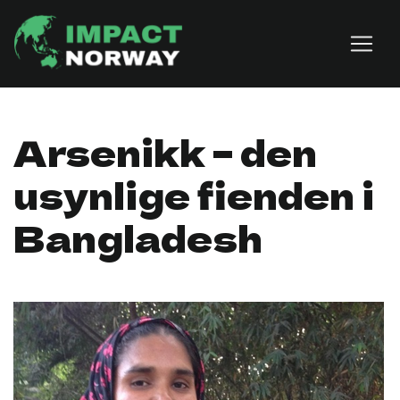
Skip to content
Arsenikk – den
usynlige fienden i
Bangladesh