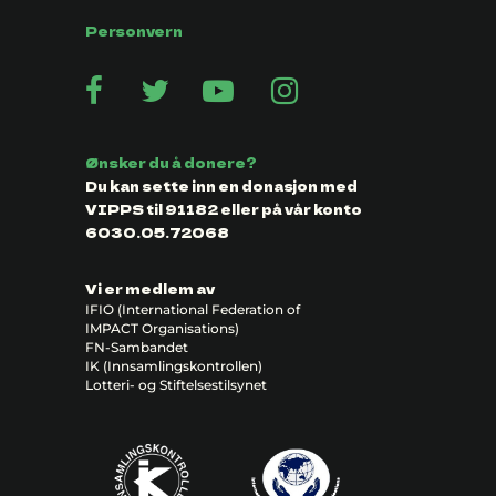
Personvern
Ønsker du å donere?
Du kan sette inn en donasjon med
VIPPS til 91182 eller på vår konto
6030.05.72068
Vi er medlem av
IFIO (International Federation of
IMPACT Organisations)
FN-Sambandet
IK (Innsamlingskontrollen)
Lotteri- og Stiftelsestilsynet