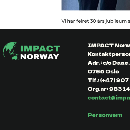
Vi har feiret 30 års jubileu
IMPACT Norw
Kontaktperso
Adr.: c/o Daae,
0765 Oslo
Tlf.: (+47) 90
Org.nr: 983 1
contact@impa
Personvern