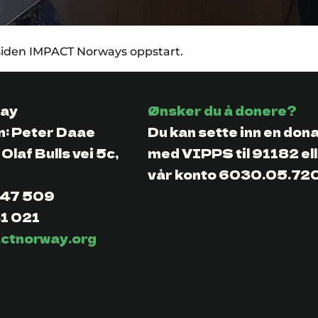
m siden IMPACT Norways oppstart.
ay
Ønsker du å donere?
n: Peter Daae
Du kan sette inn en don
 Olaf Bulls vei 5c,
med VIPPS til 91182 ell
vår konto 6030.05.72
7 47 509
41 021
ctnorway.org