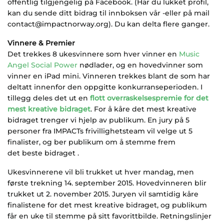
offentlig tilgjengelig på Facebook. (Har du lukket profil,
kan du sende ditt bidrag til innboksen vår -eller på mail
contact@impactnorway.org). Du kan delta flere ganger.
Vinnere & Premier
Det trekkes 8 ukesvinnere som hver vinner en
Music
Angel Social Power
nødlader, og en hovedvinner som
vinner en iPad mini. Vinneren trekkes blant de som har
deltatt innenfor den oppgitte konkurranseperioden. I
tillegg deles det ut en
flott overraskelsespremie
for det
mest kreative bidraget
. For å kåre det mest kreative
bidraget trenger vi hjelp av publikum. En jury på 5
personer fra IMPACTs frivillighetsteam vil velge ut 5
finalister, og ber publikum om å stemme frem
det beste bidraget .
Ukesvinnerene vil bli trukket ut hver mandag, men
første trekning 14. september 2015. Hovedvinneren blir
trukket ut 2. november 2015. Juryen vil samtidig kåre
finalistene for det mest kreative bidraget, og publikum
får en uke til stemme på sitt favorittbilde. Retningslinjer