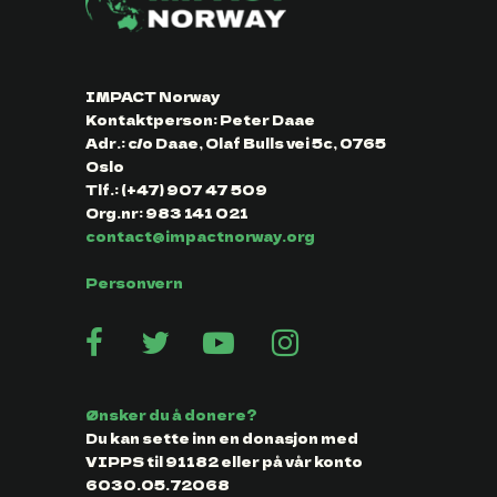
IMPACT Norway
Kontaktperson: Peter Daae
Adr.: c/o Daae, Olaf Bulls vei 5c, 0765
Oslo
Tlf.: (+47) 907 47 509
Org.nr: 983 141 021
contact@impactnorway.org
Personvern
Ønsker du å donere?
Du kan sette inn en donasjon med
VIPPS til 91182 eller på vår konto
6030.05.72068