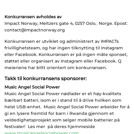
Konkurransen avholdes av
Impact Norway, Meltzers gate 4, 0257 Oslo, Norge. Epost:
contact@impactnorway.org
Konkurransen er utviklet og administrert av IMPACTs
frivillighetsteam, og har ingen tilknytting til Instagram
eller Facebook. Konkurransen er på ingen måte sponset,
støttet eller organisert av Instagram eller Facebook. Q
meieriene har blitt orientert om konkurransen.
Takk til konkurransens sponsorer:
Music Angel Social Power
Music
Angel
Social
Power nødlader er
et
høy-
kvalitets
bærbart batteri
, isom er i stand til
å drive
hvilken som
helst USB
-enhet. Music Angel
Social
Power
arbeider for å
gi
en lysere fremtid
for
barn i
Rwanda
gjennom et
veldedighetsprosjekt
som selger
mobile
batterier
på
festivaler
!
Les mer på deres hjemmeside
www.musicangelsocialpower.com