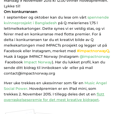
Mandag 9 November 2015 kl 12.00 vinner hovedpremien.
Lykke til!
Om konkurransen
I september og oktober kan du lese om vårt
spennende
kvinneprosjekt i Bangladesh
på Q meierienes 1,75 l
lettmelkekartonger. Dette synes vi er veldig stas, og vi
feirer med en konkurranse med flotte premier. For å
delta i konkurransen tar du et kreativt bilde av Q
melkekartongen med IMPACTs prosjekt og legger ut på
Facebook eller Instagram, merket med
#impactnorwayQ
.
Husk å tagge IMPACT Norway (Instagram
@impactnorway
Facebook
Impact Norway
). Har du lukket profil, kan du
sende ditt bidrag til innboksen vår -eller på mail
contact@impactnorway.org
Hver uke trekkes en ukesvinner som får en
Music Angel
Social Power
. Hovedpremien er en iPad mini, som
trekkes 2. November 2015. I tillegg deles det ut en
flott
overraskelsespremie for det mest kreative bidraget
.