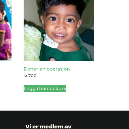
Doner en operasjon
kr
700
Legg i handlekurv
Vi er medlem av