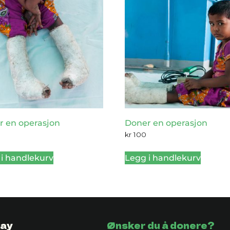
r en operasjon
Doner en operasjon
0
kr
100
i handlekurv
Legg i handlekurv
ay
Ønsker du å donere?