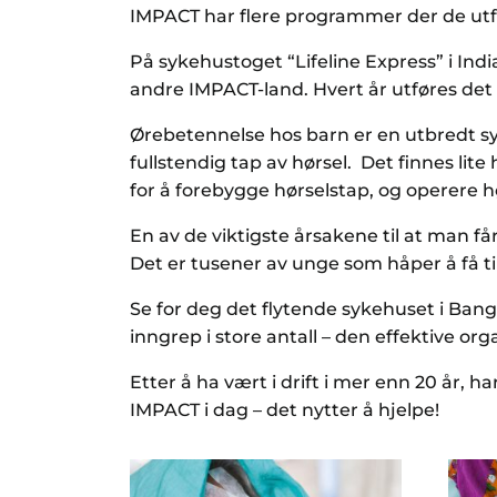
IMPACT har flere programmer der de ut
På sykehustoget “Lifeline Express” i Ind
andre IMPACT-land. Hvert år utføres det 
Ørebetennelse hos barn er en utbredt sykd
fullstendig tap av hørsel. Det finnes lit
for å forebygge hørselstap, og operere h
En av de viktigste årsakene til at man få
Det er tusener av unge som håper å få til
Se for deg det flytende sykehuset i Bangl
inngrep i store antall – den effektive o
Etter å ha vært i drift i mer enn 20 år, h
IMPACT i dag – det nytter å hjelpe!