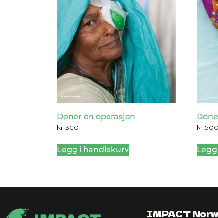
Doner en operasjon
Done
kr
300
kr
50
Legg i handlekurv
Legg 
IMPACT Norw