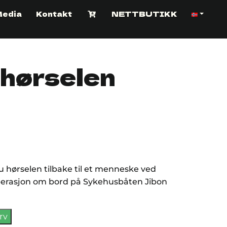
Media
Kontakt
NETTBUTIKK
 hørselen
du hørselen tilbake til et menneske ved
perasjon om bord på Sykehusbåten Jibon
rv