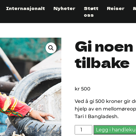
Internasjonalt
Nyheter
Støtt
Reiser
oss
Gi noen
tilbake
kr
500
Ved å gi 500 kroner gir 
hjelp av en mellomøreo
Tari I Bangladesh.
Gi
Legg i handleku