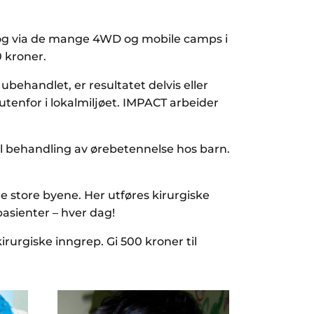
h, og via de mange 4WD og mobile camps i
0 kroner.
ubehandlet, er resultatet delvis eller
 utenfor i lokalmiljøet. IMPACT arbeider
feil behandling av ørebetennelse hos barn.
de store byene. Her utføres kirurgiske
asienter – hver dag!
kirurgiske inngrep. Gi 500 kroner til