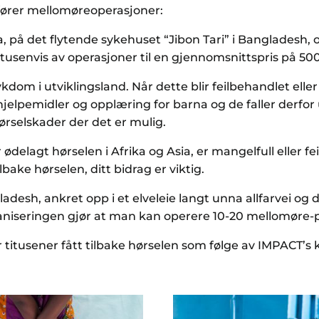
fører mellomøreoperasjoner:
ia, på det flytende sykehuset “Jibon Tari” i Banglades
tusenvis av operasjoner til en gjennomsnittspris på 50
om i utviklingsland. Når dette blir feilbehandlet eller 
e hjelpemidler og opplæring for barna og de faller derfor
ørselskader der det er mulig.
r ødelagt hørselen i Afrika og Asia, er mangelfull eller 
bake hørselen, ditt bidrag er viktig.
adesh, ankret opp i et elveleie langt unna allfarvei og 
rganiseringen gjør at man kan operere 10-20 mellomøre-p
ar titusener fått tilbake hørselen som følge av IMPACT’s 