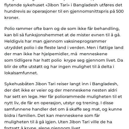
flytende sykehuset «Jibon Tari» i Bangladesh utføres det
hundrevis av operasjoner til en gjennomsnittspris på 500
kroner.
Polio rammer ofte barn og de som ikke får behandling,
kan bli så funksjonshemmet at de mister evnen til å gå.
Heldigvis har man gjennom vaksineprogrammer
utryddet polio i de fleste land i verden. Men i fattige land
der man ikke har hjelpemidler, må menneskene
som tidligere har hatt polio krype seg gjennom livet. Da
blir de ofte utstøtt og har ingen mulighet til å delta i
lokalsamfunnet.
Sykehusbåten Jibon Tari reiser langt inn i Bangladesh,
der det ikke er veier og der menneskene nesten aldri
har sett en lege. Her får poliorammede muligheten til et
nytt liv, de får en operasjon, utstyr og trening. I disse
samfunnene handler det om å skaffe seg mat, og kunne
bidra i familien. Det kan menneskene som får
muligheten til å gå igjen. Uten Jibon Tari ville de ha
fortsatt å krype, alene gjennom livet.