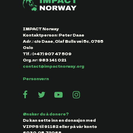
IMPACT Norway
Kontaktperson: Peter Daae
Adr.: c/o Daae, Olaf Bulls vei 5c, 0765
Oslo
Tlf.: (+47) 907 47 509
Org.nr: 983 141 021
contact@impactnorway.org
Personvern
Ønsker du å donere?
Du kan sette inn en donasjon med
VIPPS til 91182 eller på vår konto
6030.05.72068