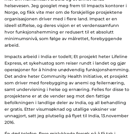
helsevesen. Jeg googlet meg frem til Impacts kontorer i
Norge, og fikk vite mer om de forskjellige prosjektene
organisasjonen driver med i flere land. Impact er en
ideell stiftelse, og deres visjon er et verdenssamfunn
hvor funksjonshemming er redusert til et absolutt
minimumsnivå, som følge av målrettet, forebyggende
arbeid.
Impacts arbeid i India er todelt; Et prosjekt heter Lifeline
Express, et sykehustog som reiser rundt i landet og gjør
operasjoner for å hindre unødvendig funksjonshemming.
Det andre heter Community Health Initiative, et prosjekt
som driver med forebygging av anemi og feilernæring,
samt undervisning i helse og ernæring. Felles for disse to
prosjektene er at de vender seg mot den fattige
befolkningen i landlige deler av India, og all behandling
er gratis. Etter visumsøknad og utallige vaksiner var
unnagjort, satt jeg plutselig på flyet til India, 13.november
2016.
Én død telefon, flere mislykkede forsøk på å få tak i