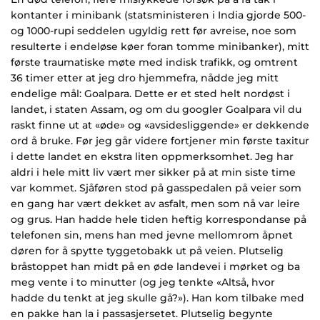
kontanter i minibank (statsministeren i India gjorde 500-
og 1000-rupi seddelen ugyldig rett før avreise, noe som
resulterte i endeløse køer foran tomme minibanker), mitt
første traumatiske møte med indisk trafikk, og omtrent
36 timer etter at jeg dro hjemmefra, nådde jeg mitt
endelige mål: Goalpara. Dette er et sted helt nordøst i
landet, i staten Assam, og om du googler Goalpara vil du
raskt finne ut at «øde» og «avsidesliggende» er dekkende
ord å bruke. Før jeg går videre fortjener min første taxitur
i dette landet en ekstra liten oppmerksomhet. Jeg har
aldri i hele mitt liv vært mer sikker på at min siste time
var kommet. Sjåføren stod på gasspedalen på veier som
en gang har vært dekket av asfalt, men som nå var leire
og grus. Han hadde hele tiden heftig korrespondanse på
telefonen sin, mens han med jevne mellomrom åpnet
døren for å spytte tyggetobakk ut på veien. Plutselig
bråstoppet han midt på en øde landevei i mørket og ba
meg vente i to minutter (og jeg tenkte «Altså, hvor
hadde du tenkt at jeg skulle gå?»). Han kom tilbake med
en pakke han la i passasjersetet. Plutselig begynte