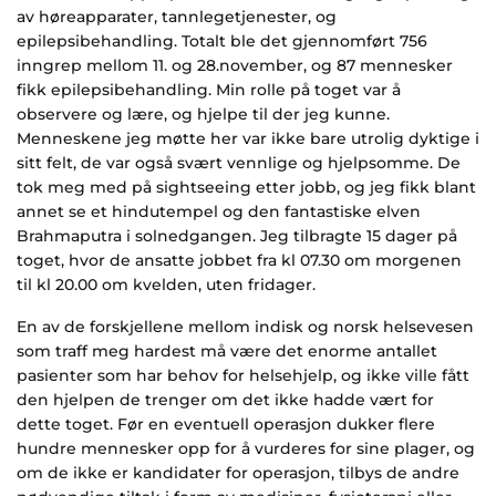
av høreapparater, tannlegetjenester, og
epilepsibehandling. Totalt ble det gjennomført 756
inngrep mellom 11. og 28.november, og 87 mennesker
fikk epilepsibehandling. Min rolle på toget var å
observere og lære, og hjelpe til der jeg kunne.
Menneskene jeg møtte her var ikke bare utrolig dyktige i
sitt felt, de var også svært vennlige og hjelpsomme. De
tok meg med på sightseeing etter jobb, og jeg fikk blant
annet se et hindutempel og den fantastiske elven
Brahmaputra i solnedgangen. Jeg tilbragte 15 dager på
toget, hvor de ansatte jobbet fra kl 07.30 om morgenen
til kl 20.00 om kvelden, uten fridager.
En av de forskjellene mellom indisk og norsk helsevesen
som traff meg hardest må være det enorme antallet
pasienter som har behov for helsehjelp, og ikke ville fått
den hjelpen de trenger om det ikke hadde vært for
dette toget. Før en eventuell operasjon dukker flere
hundre mennesker opp for å vurderes for sine plager, og
om de ikke er kandidater for operasjon, tilbys de andre