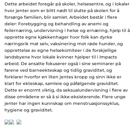
Dette arbeidet foregår på skoler, helsesentre, og i lokaler
hvor jenter som er blitt nødt til slutte på skolen for å
forsørge familien, blir samlet. Arbeidet består i flere
deler: Forebygging og behandling av anemi og
feilernæring, undervisning i helse og ernæring, hjelp til å
opprette egne kjøkkenhager hvor folk kan dyrke
næringsrik mat selv, vaksinering mot røde hunder, og
opprettelse av egne helsekomiteer i de forskjellige
landsbyene hvor lokale kvinner hjelper til i Impacts
arbeid. De ansatte fokuserer også i sine seminarer på
farene ved barneekteskap og tidlig graviditet, og
forklarer hvorfor en liten jentes kropp og sinn ikke er
klart for ekteskap, samleie og påfølgende graviditet.
Dette er enormt viktig, da seksualundervisning i flere av
disse områdene er så å si ikke-eksisterende. Flere unge
jenter har ingen kunnskap om menstruasjonssyklus,
hygiene og graviditet.