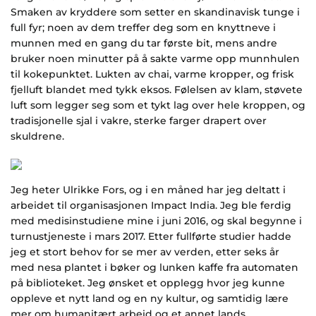
Smaken av kryddere som setter en skandinavisk tunge i
full fyr; noen av dem treffer deg som en knyttneve i
munnen med en gang du tar første bit, mens andre
bruker noen minutter på å sakte varme opp munnhulen
til kokepunktet. Lukten av chai, varme kropper, og frisk
fjelluft blandet med tykk eksos. Følelsen av klam, støvete
luft som legger seg som et tykt lag over hele kroppen, og
tradisjonelle sjal i vakre, sterke farger drapert over
skuldrene.
Jeg heter Ulrikke Fors, og i en måned har jeg deltatt i
arbeidet til organisasjonen Impact India. Jeg ble ferdig
med medisinstudiene mine i juni 2016, og skal begynne i
turnustjeneste i mars 2017. Etter fullførte studier hadde
jeg et stort behov for se mer av verden, etter seks år
med nesa plantet i bøker og lunken kaffe fra automaten
på biblioteket. Jeg ønsket et opplegg hvor jeg kunne
oppleve et nytt land og en ny kultur, og samtidig lære
mer om humanitært arbeid og et annet lands