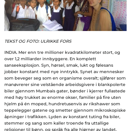
TEKST OG FOTO: ULRIKKE FORS
INDIA. Mer enn tre millioner kvadratkilometer stort, og
over 1,2 milliarder innbyggere. En komplett
sanseeksplosjon. Syn, hørsel, smak, lukt og følesans
jobber konstant med nye inntrykk. Synet av mennesker
som beveger seg som en organisme overalt; sjåfører som
manøvrerer sine velstående arbeidsgivere i blankpolerte
biler gjennom Mumbais gater, bønder i kjerrer fullastede
med høy trukket av enorme okser, familier på fire uten
hjelm på én moped, hundretusenvis av rikshawer som
teppelegger gatene og smetter gjennom mikroskopiske
åpninger i trafikken. Lyden av konstant tuting fra biler,
stemmer og sang som kaller troende fra uttallige
religioner til bønn, og språk fra alle hjørner av landet.