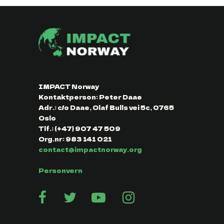
IMPACT Norway
Kontaktperson: Peter Daae
Adr.: c/o Daae, Olaf Bulls vei 5c, 0765
Oslo
Tlf.: (+47) 907 47 509
Org.nr: 983 141 021
contact@impactnorway.org
Personvern