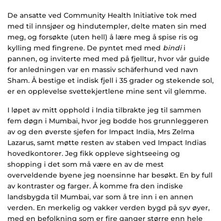
De ansatte ved Community Health Initiative tok med
med til innsjøer og hindutempler, delte maten sin med
meg, og forsøkte (uten hell) å lære meg å spise ris og
kylling med fingrene. De pyntet med med
bindi
i
pannen, og inviterte med med på fjelltur, hvor vår guide
for anledningen var en massiv schäferhund ved navn
Sham. Å bestige et indisk fjell i 35 grader og stekende sol,
er en opplevelse svettekjertlene mine sent vil glemme.
I løpet av mitt opphold i India tilbrakte jeg til sammen
fem døgn i Mumbai, hvor jeg bodde hos grunnleggeren
av og den øverste sjefen for Impact India, Mrs Zelma
Lazarus, samt møtte resten av staben ved Impact Indias
hovedkontorer. Jeg fikk oppleve sightseeing og
shopping i det som må være en av de mest
overveldende byene jeg noensinne har besøkt. En by full
av kontraster og farger. Å komme fra den indiske
landsbygda til Mumbai, var som å tre inn i en annen
verden. En merkelig og vakker verden bygd på syv øyer,
med en befolkning som er fire ganger større enn hele