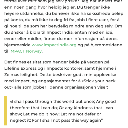
forme livet mitt som jeg selv ønsker. Jeg har innsett mer
enn noen gang hvor heldig jeg er. Du trenger ikke
høyere utdannelse, du behøver ikke ha sekssifrede beløp
på konto, du må ikke ta deg fri fra jobb i flere uker, for å
gi noe til de som har betydelig mindre enn deg selv. Om
du ønsker å bidra til Impact India, enten med en idé,
evner eller midler, finner du mer informasjon på deres
hjemmeside
www.impactindia.org
og på hjemmesidene
til
IMPACT Norway
.
Det finnes et sitat som henger både på veggen på
Lifeline Express og i Impacts kontorer, samt hjemme i
Zelmas leilighet. Dette beskriver godt min opplevelse
med Impact, og engasjementet for å «Stick your neck
out» alle som jobber i denne organisasjonen viser:
«I shall pass through this world but once;
Any good
therefore that I can do;
Or any kindness that I can
show;
Let me do it now;
Let me not defer or
neglect it;
For I shall not pass this way again”