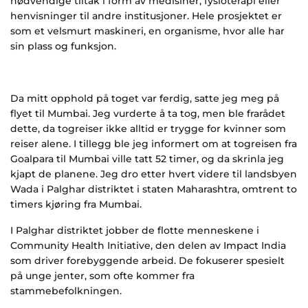
nødvendige tiltak i form av medisiner, fysioterapi eller
henvisninger til andre institusjoner. Hele prosjektet er
som et velsmurt maskineri, en organisme, hvor alle har
sin plass og funksjon.
Da mitt opphold på toget var ferdig, satte jeg meg på
flyet til Mumbai. Jeg vurderte å ta tog, men ble frarådet
dette, da togreiser ikke alltid er trygge for kvinner som
reiser alene. I tillegg ble jeg informert om at togreisen fra
Goalpara til Mumbai ville tatt 52 timer, og da skrinla jeg
kjapt de planene. Jeg dro etter hvert videre til landsbyen
Wada i Palghar distriktet i staten Maharashtra, omtrent to
timers kjøring fra Mumbai.
I Palghar distriktet jobber de flotte menneskene i
Community Health Initiative, den delen av Impact India
som driver forebyggende arbeid. De fokuserer spesielt
på unge jenter, som ofte kommer fra
stammebefolkningen.