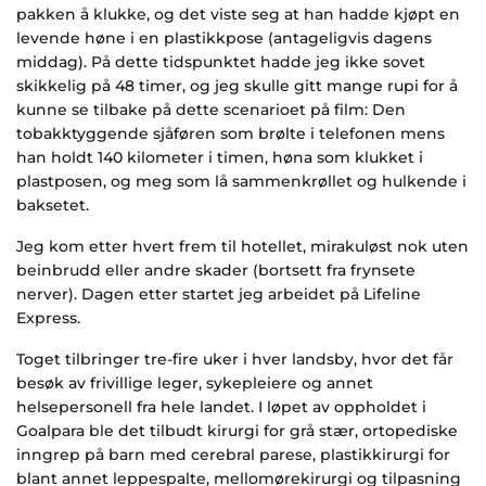
pakken å klukke, og det viste seg at han hadde kjøpt en
levende høne i en plastikkpose (antageligvis dagens
middag). På dette tidspunktet hadde jeg ikke sovet
skikkelig på 48 timer, og jeg skulle gitt mange rupi for å
kunne se tilbake på dette scenarioet på film: Den
tobakktyggende sjåføren som brølte i telefonen mens
han holdt 140 kilometer i timen, høna som klukket i
plastposen, og meg som lå sammenkrøllet og hulkende i
baksetet.
Jeg kom etter hvert frem til hotellet, mirakuløst nok uten
beinbrudd eller andre skader (bortsett fra frynsete
nerver). Dagen etter startet jeg arbeidet på Lifeline
Express.
Toget tilbringer tre-fire uker i hver landsby, hvor det får
besøk av frivillige leger, sykepleiere og annet
helsepersonell fra hele landet. I løpet av oppholdet i
Goalpara ble det tilbudt kirurgi for grå stær, ortopediske
inngrep på barn med cerebral parese, plastikkirurgi for
blant annet leppespalte, mellomørekirurgi og tilpasning