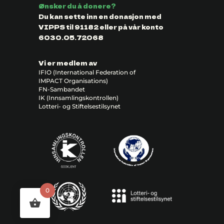
Ønsker du å donere?
Du kan sette inn en donasjon med
VIPPS til 91182 eller på vår konto
6030.05.72068
Vi er medlem av
IFIO (International Federation of
IMPACT Organisations)
FN-Sambandet
IK (Innsamlingskontrollen)
Lotteri- og Stiftelsestilsynet
0