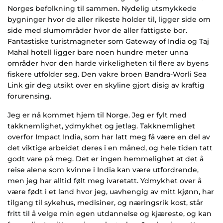
Norges befolkning til sammen. Nydelig utsmykkede
bygninger hvor de aller rikeste holder til, ligger side om
side med slumområder hvor de aller fattigste bor.
Fantastiske turistmagneter som Gateway of India og Taj
Mahal hotell ligger bare noen hundre meter unna
områder hvor den harde virkeligheten til flere av byens
fiskere utfolder seg. Den vakre broen Bandra-Worli Sea
Link gir deg utsikt over en skyline gjort disig av kraftig
forurensing.
Jeg er nå kommet hjem til Norge. Jeg er fylt med
takknemlighet, ydmykhet og jetlag. Takknemlighet
overfor Impact India, som har latt meg få være en del av
det viktige arbeidet deres i en måned, og hele tiden tatt
godt vare på meg. Det er ingen hemmelighet at det å
reise alene som kvinne i India kan være utfordrende,
men jeg har alltid følt meg ivaretatt. Ydmykhet over å
være født i et land hvor jeg, uavhengig av mitt kjønn, har
tilgang til sykehus, medisiner, og næringsrik kost, står
fritt til å velge min egen utdannelse og kjæreste, og kan