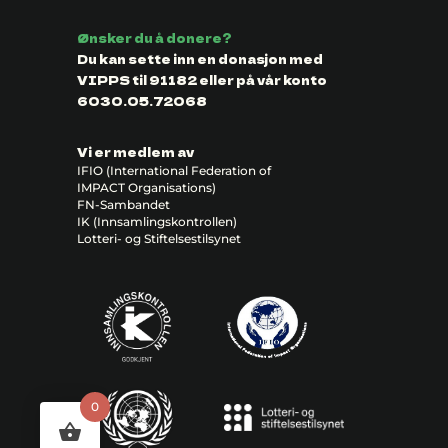
Ønsker du å donere?
Du kan sette inn en donasjon med
VIPPS til 91182 eller på vår konto
6030.05.72068
Vi er medlem av
IFIO (International Federation of
IMPACT Organisations)
FN-Sambandet
IK (Innsamlingskontrollen)
Lotteri- og Stiftelsestilsynet
0