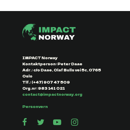
IMPACT Norway
Kontaktperson: Peter Daae
Adr.: c/o Daae, Olaf Bulls vei 5c, 0765
Oslo
Tlf.: (+47) 907 47 509
Org.nr: 983 141 021
contact@impactnorway.org
Personvern