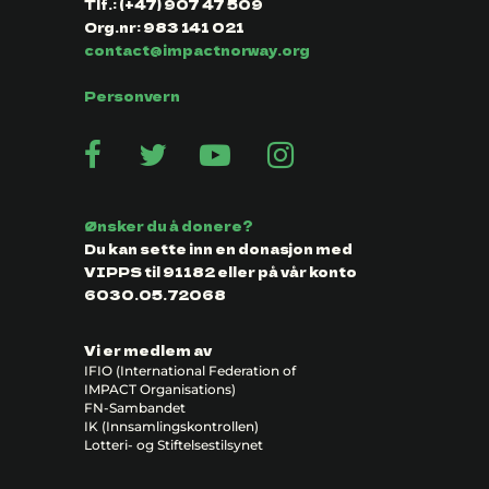
Tlf.: (+47) 907 47 509
Org.nr: 983 141 021
contact@impactnorway.org
Personvern
Ønsker du å donere?
Du kan sette inn en donasjon med
VIPPS til 91182 eller på vår konto
6030.05.72068
Vi er medlem av
IFIO (International Federation of
IMPACT Organisations)
FN-Sambandet
IK (Innsamlingskontrollen)
Lotteri- og Stiftelsestilsynet