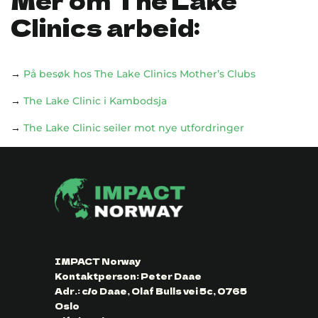
Clinics arbeid:
→
På besøk hos The Lake Clinics Mother’s Clubs
→
The Lake Clinic i Kambodsja
→
The Lake Clinic seiler mot nye utfordringer
IMPACT Norway
Kontaktperson: Peter Daae
Adr.: c/o Daae, Olaf Bulls vei 5c, 0765
Oslo